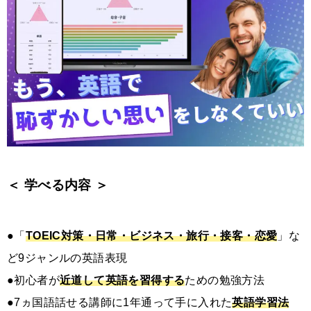
＜ 学べる内容 ＞
●「
TOEIC対策・日常・ビジネス・旅行・接客・恋愛
」な
ど9ジャンルの英語表現
●初心者が
近道して英語を習得する
ための勉強方法
●7ヵ国語話せる講師に1年通って手に入れた
英語学習法