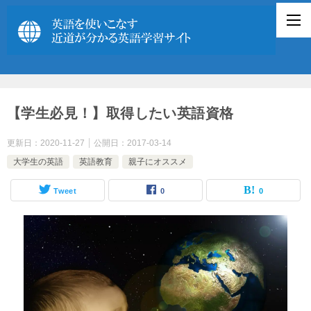
【学生必見！】取得したい英語資格
更新日：
2020-11-27
公開日：
2017-03-14
大学生の英語
英語教育
親子にオススメ
Tweet
0
0