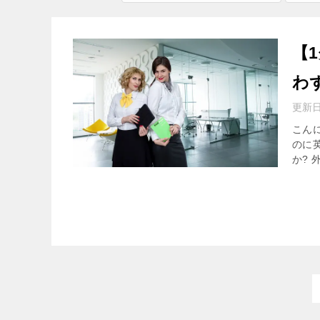
【
わ
更新
こんに
のに
か? 外