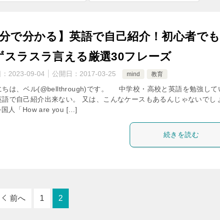
1分で分かる】英語で自己紹介！初心者で
ずスラスラ言える厳選30フレーズ
日：
2023-09-04
公開日：
2017-03-25
mind
教育
ちは、ベル(@bellthrough)です。 中学校・高校と英語を勉強し
英語で自己紹介出来ない。 又は、こんなケースもあるんじゃないでし
国人「How are you […]
続きを読む
前へ
1
2